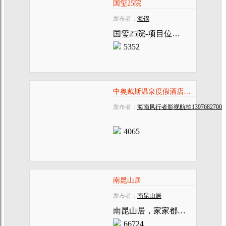
国玺25院
发布者：
海锅
国玺25院-项目位于美丽的国家海岸海棠湾旅游度假区一号地，万达文华酒店内部。
5352
中奥戴斯温泉度假酒店中奥戴斯酒店
发布者：
海南风行者影视航拍13976827008
4065
南昆山居
发布者：
南昆山居
南昆山居，家家都有自然温泉！
66724