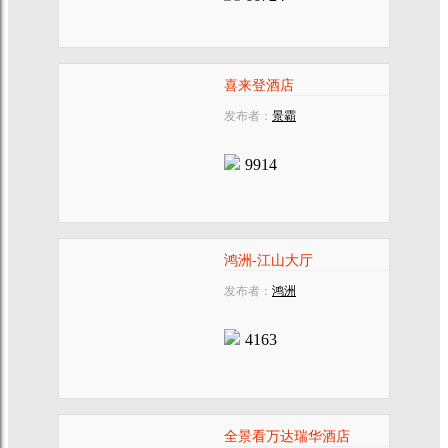
喜来登酒店
发布者：
景霸
9914
鸿洲-江山大厅
发布者：
鸿洲
4163
全景看万达瑞华酒店