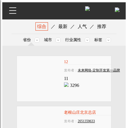
综合
／
最新
／
人气
／
推荐
省份
城市
行业属性
标签
12
发布者：
未来网络-定制开发第一品牌
11
3296
老根山庄北京总店
发布者：
2051359633