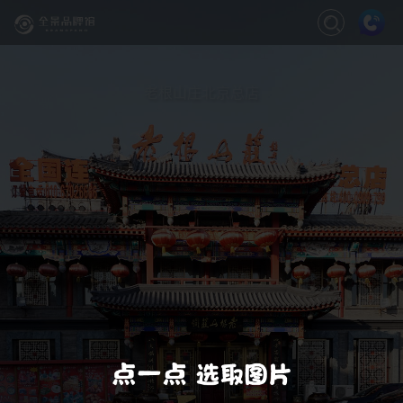
关闭
缩放
退出VR模式
VR模式设置
老根山庄北京总店