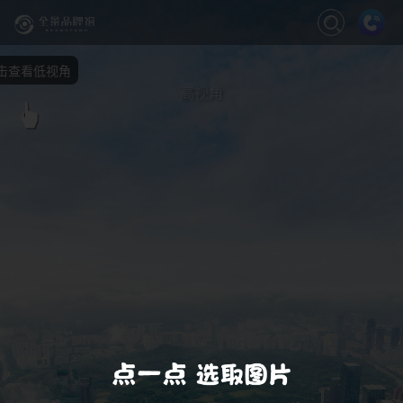
关闭
缩放
退出VR模式
VR模式设置
击查看低视角
高视角