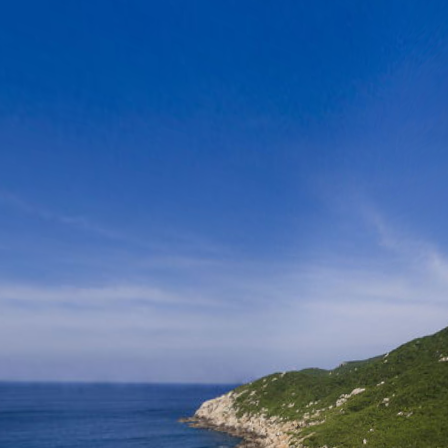
大洲岛-低空