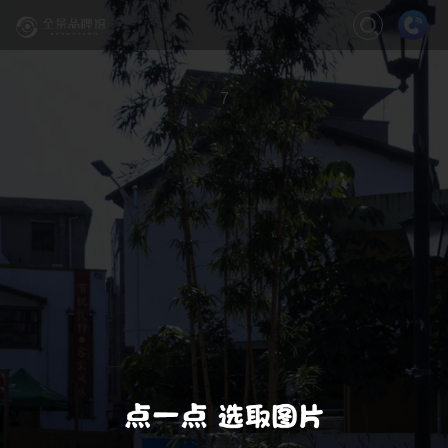
关闭
缩放
退出VR模式
VR模式设置
7